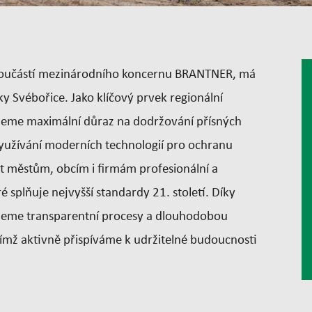
 součástí mezinárodního koncernu BRANTNER, má
 Svébořice. Jako klíčový prvek regionální
deme maximální důraz na dodržování přísných
yužívání moderních technologií pro ochranu
at městům, obcím i firmám profesionální a
 splňuje nejvyšší standardy 21. století. Díky
eme transparentní procesy a dlouhodobou
 čímž aktivně přispíváme k udržitelné budoucnosti