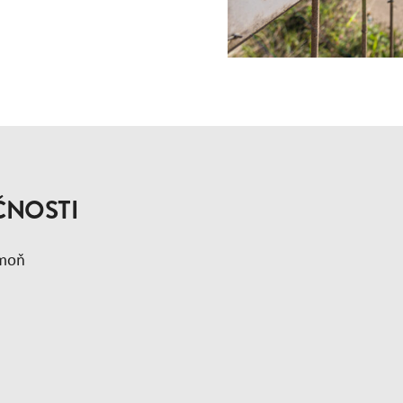
ČNOSTI
imoň