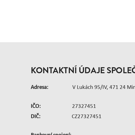
KONTAKTNÍ ÚDAJE SPOLE
Adresa:
V Lukách 95/IV, 471 24 M
IČO:
27327451
DIČ:
CZ27327451