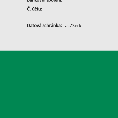
Bankovní spojení:
Č. účtu:
Datová schránka:
ac73erk