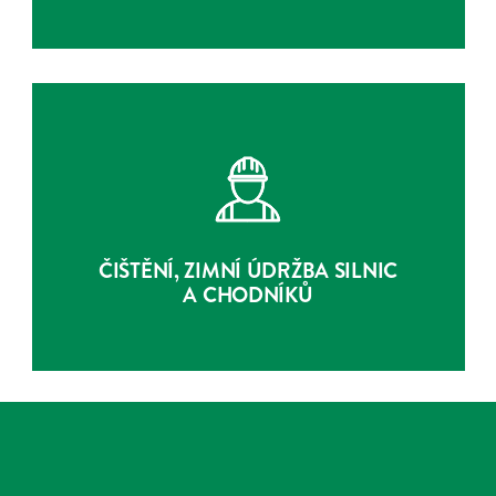
ČIŠTĚNÍ, ZIMNÍ ÚDRŽBA SILNIC
A CHODNÍKŮ
O SLUŽBĚ
ČIŠTĚNÍ, ZIMNÍ ÚDRŽBA SILNIC
A CHODNÍKŮ