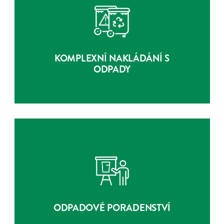
KOMPLEXNÍ NAKLÁDÁNÍ S
ODPADY
O SLUŽBĚ
KOMPLEXNÍ NAKLÁDÁNÍ S
ODPADY
ODPADOVÉ PORADENSTVÍ
O SLUŽBĚ
ODPADOVÉ PORADENSTVÍ