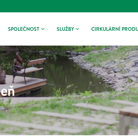
SPOLEČNOST
SLUŽBY
CIRKULÁRNÍ PROD
leň